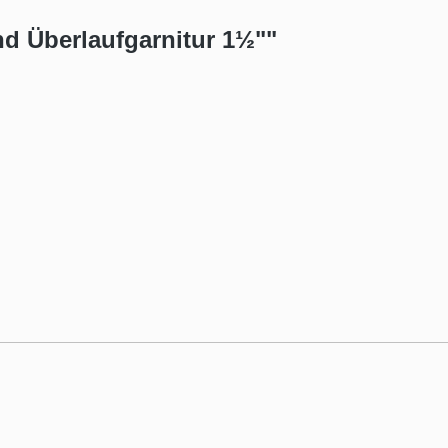
d Überlaufgarnitur 1½""