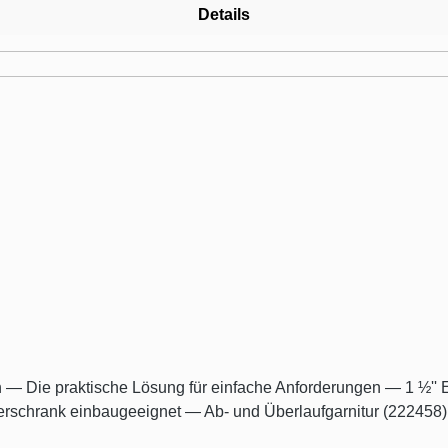
Details
150
hrank einbaugeeignet — Ab- und Überlaufgarnitur (222458) bi