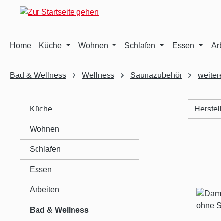
m Hauptinhalt springen
Zur Suche springen
Zur Hauptnavigation springen
Home
Küche
Wohnen
Schlafen
Essen
Ar
Bad & Wellness
Wellness
Saunazubehör
weiter
Küche
Herstel
Wohnen
Schlafen
Essen
Arbeiten
Bad & Wellness