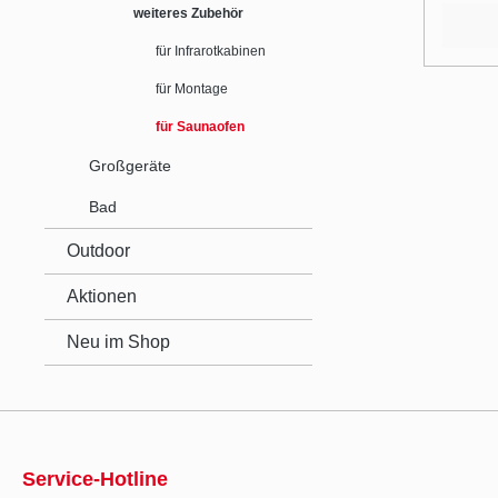
Dampfe
weiteres Zubehör
Betrie
für Infrarotkabinen
Wandm
60x135
für Montage
für Saunaofen
Großgeräte
Bad
Outdoor
Aktionen
Neu im Shop
Service-Hotline