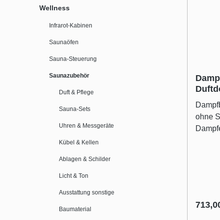
Wellness
Infrarot-Kabinen
Saunaöfen
Sauna-Steuerung
Saunazubehör
Dampf
Duftd
Duft & Pflege
Steue
Dampfb
Sauna-Sets
ohne Steuer
Uhren & Messgeräte
Dampfe
89831 
Kübel & Kellen
mit int
Ablagen & Schilder
Duftdo
ca. 4 l
Licht & Ton
und Do
Ausstattung sonstige
Dosierv
Regulä
713,0
Baumaterial
welche