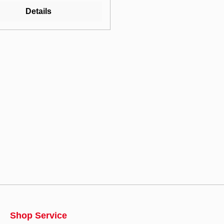
s vermeidet,
Details
bsspannung 230 V/AC, zur
ontage, Maße: BxHxT
x85 mm, Gew. ca. 0,6 kg.
Shop Service