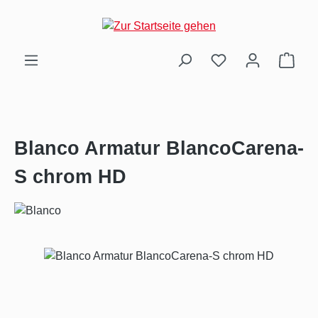
Zum Hauptinhalt springen
Ware
Blanco Armatur BlancoCarena-
S chrom HD
Bildergalerie überspringen