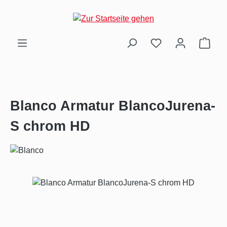
Zum Hauptinhalt springen
Ware
Blanco Armatur BlancoJurena-
S chrom HD
Bildergalerie überspringen