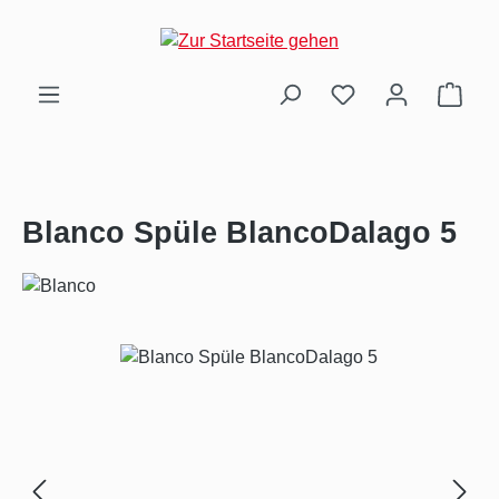
Zum Hauptinhalt springen
Ware
Blanco Spüle BlancoDalago 5
Bildergalerie überspringen