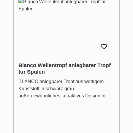
Reinigungsverfahren Für eine langanhaltend
gepflegte Optik und den Erhalt der samtig-
glatten Materialstruktur Dauerhafte Pflege mit
minimalem Aufwand
Blanco Wellentropf anlegbarer Tropf
für Spülen
BLANCO anlegbarer Tropf aus wertigem
Kunststoff in schwarz-grau
außergewöhnliches, attraktives Design in
Wellenoptik hohe Funktionalität durch sehr
gute Ablaufwirkung und sicheren Stand für
das Geschirrgut ideale Ergänzung zu
Becken im Unterbau, mit IF-Flachrand und
mit klassischem Profilrand Mit Ergonomie und