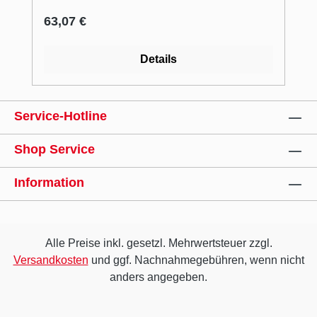
Funktionalität geht einfach alles leichter.
Regulärer Preis:
63,07 €
Durchdachtes Zubehör ergänzt die Spüle
sinnvoll und ist häufig vielseitig einsetzbar.
Details
Flüssige Arbeitsabläufe sparen unnötige
Handgriffe so wird die Speisenvorbereitung
zum Kinderspiel. Innovative Konzepte und
Service-Hotline
hochwertige Materialien machen das
BLANCO Spülcenter zum modernen
Shop Service
Küchenarbeitsplatz ohne Kompromisse.
Information
Alle Preise inkl. gesetzl. Mehrwertsteuer zzgl.
Versandkosten
und ggf. Nachnahmegebühren, wenn nicht
anders angegeben.