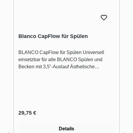
Blanco CapFlow für Spülen
BLANCO CapFlow für Spülen Universell
einsetzbar für alle BLANCO Spülen und
Becken mit 3,5"-Auslauf Ästhetische
Abdeckung des Auslaufs Volle
Funktionstüchtigkeit des Siebkörbchens Nicht
kompatibel mit InFino®-Ablaufsystem
Regulärer Preis:
29,75 €
Details