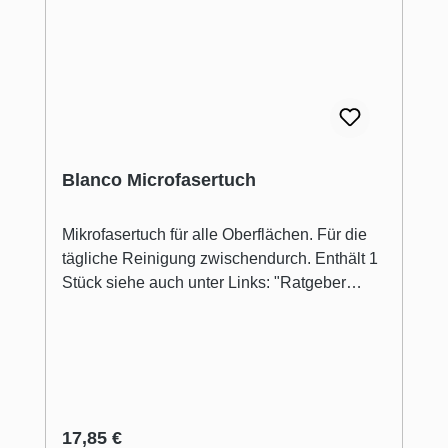
hat sich einiges getan: die Montage von
SELECT II ist noch einfacher dank der
deutlich verbesserten Justierbarkeit mit
zusätzlicher Horizontalverstellung.
Blanco Microfasertuch
Mikrofasertuch für alle Oberflächen. Für die
tägliche Reinigung zwischendurch. Enthält 1
Stück siehe auch unter Links: "Ratgeber
Reinigungstipps rund um den Wasserplatz"
Regulärer Preis:
17,85 €