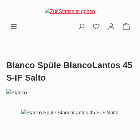
Zum Hauptinhalt springen
Ware
Blanco Spüle BlancoLantos 45
S-IF Salto
Bildergalerie überspringen