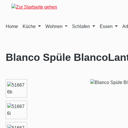
m Hauptinhalt springen
Zur Suche springen
Zur Hauptnavigation springen
Home
Küche
Wohnen
Schlafen
Essen
Ar
Blanco Spüle BlancoLant
Bildergalerie überspringen