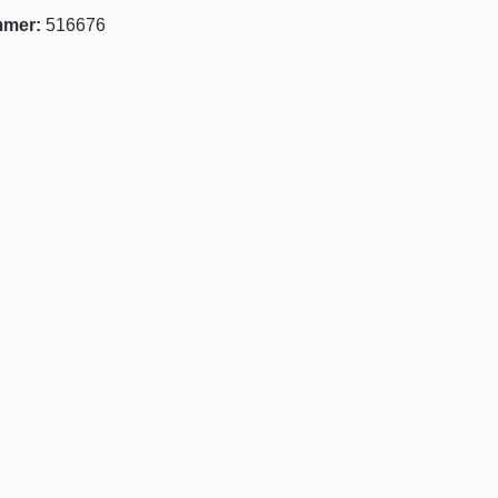
mmer:
516676