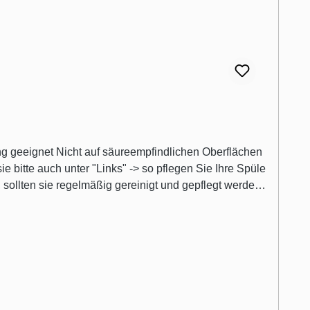
ng geeignet Nicht auf säureempfindlichen Oberflächen
e bitte auch unter "Links" -> so pflegen Sie Ihre Spüle
uwenden und dank ihrer Rezepturen perfekt auf die
gestimmt. Alle Produkte wurden speziell für