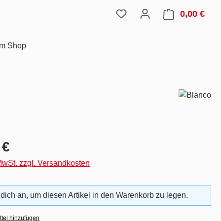
0,00 €
Ware
im Shop
eis:
 €
 MwSt. zzgl. Versandkosten
 dich an, um diesen Artikel in den Warenkorb zu legen.
tel hinzufügen