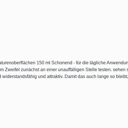
rmaturenoberflächen 150 ml Schonend - für die tägliche Anwendu
Zweifel zunächst an einer unauffälligen Stelle testen. sehen si
t das dauerhaft und nachhaltig. Die Produkte sind leicht anz
ng, mit haushaltüblichen Mitteln, z. B. Spülmittel und einem
epturen optimal auf BLANCO Spülen- und Armaturenwerkstoffe ab
hung und Entwicklung intensiv getestet.