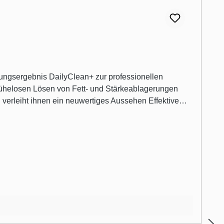
ungsergebnis DailyClean+ zur professionellen
elosen Lösen von Fett- und Stärkeablagerungen
erleiht ihnen ein neuwertiges Aussehen Effektive
ei-Schritt-Reinigungsverfahren Für eine
langanhaltend gepflegte Optik und den Erhalt der samtig-glatten Materialstruktur Dauerhafte Pflege mit minimalem Aufwand