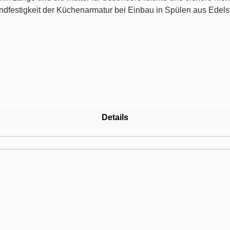
andfestigkeit der Küchenarmatur bei Einbau in Spülen aus Edel
W zertifiziert BLANCO AMBIS: Metallische Oberfläche Klares Design, kraftvolle
l, Oberfläche gebürstet Klares Armaturendesign für moderne 
are Schlauchbrause mit Umschaltfunktion von Perl- auf Braus
Details