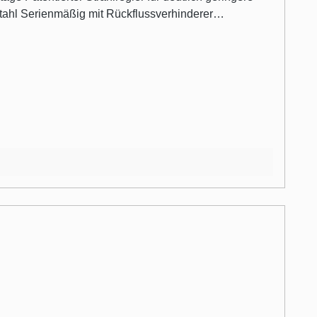
stahl Serienmäßig mit Rückflussverhinderer
Küchen Viel Bewegungsfreiheit und einfache
estrahl per Druckknopf