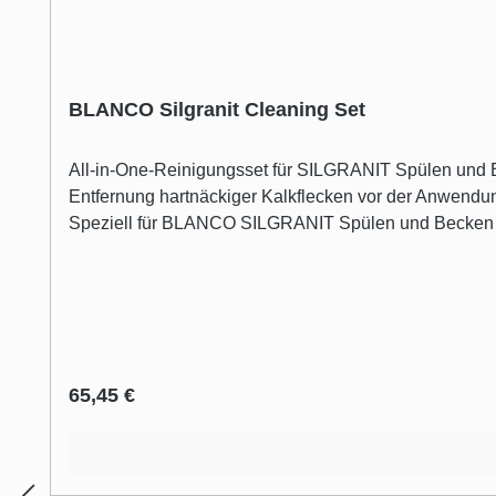
BLANCO Silgranit Cleaning Set
All-in-One-Reinigungsset für SILGRANIT Spülen und B
Entfernung hartnäckiger Kalkflecken vor der Anwe
Speziell für BLANCO SILGRANIT Spülen und Becken ent
Reduzierung und Entfernung von Verfärbungen, Flecke
Regulärer Preis:
65,45 €