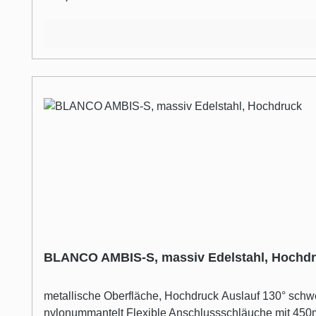
BLANCO AMBIS-S, massiv Edelstahl, Hochd
metallische Oberfläche, Hochdruck Auslauf 130° schwenkbar Hahnlochbohrung mit Ø 35 mm erforderlich Kartusche mit keramischen Dichtungen Brauseschlauch
nylonummantelt Flexible Anschlussschläuche mit 450mm 