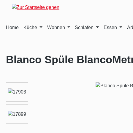
m Hauptinhalt springen
Zur Suche springen
Zur Hauptnavigation springen
Home
Küche
Wohnen
Schlafen
Essen
Ar
Blanco Spüle BlancoMetr
Bildergalerie überspringen