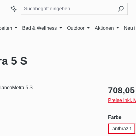
beiten
Bad & Wellness
Outdoor
Aktionen
Neu 
a 5 S
Regulärer Pr
708,05
Preise inkl.
auswä
Farbe
anthrazit