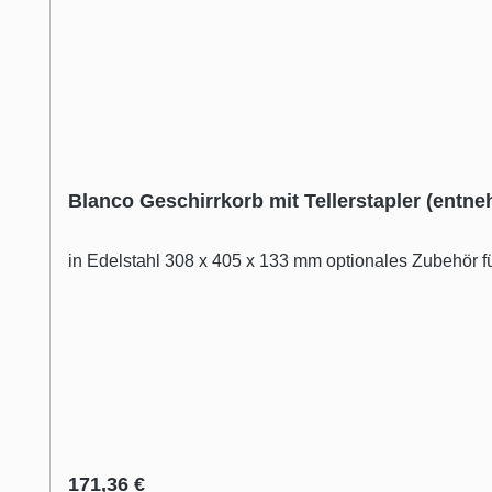
Blanco Geschirrkorb mit Tellerstapler (entn
in Edelstahl 308 x 405 x 133 mm optionales Zubehör für
Regulärer Preis:
171,36 €