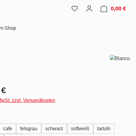
0,00 €
Ware
im Shop
eis:
 €
 MwSt. zzgl. Versandkosten
hlen
cafe
felsgrau
schwarz
softweiß
tartufo