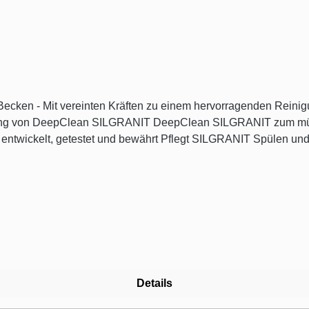
ecken - Mit vereinten Kräften zu einem hervorragenden Reinig
ndung von DeepClean SILGRANIT DeepClean SILGRANIT zum müh
wickelt, getestet und bewährt Pflegt SILGRANIT Spülen und v
n und hartnäckigen Verschmutzungen durch unser einfaches Zw
Details