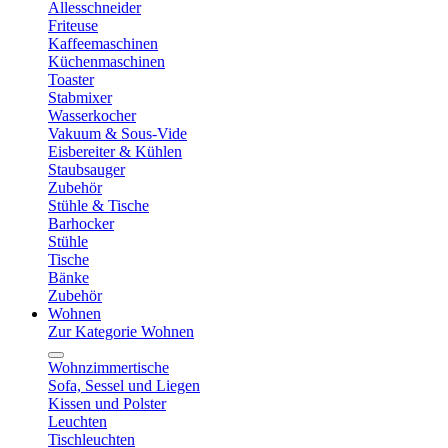
Allesschneider
Friteuse
Kaffeemaschinen
Küchenmaschinen
Toaster
Stabmixer
Wasserkocher
Vakuum & Sous-Vide
Eisbereiter & Kühlen
Staubsauger
Zubehör
Stühle & Tische
Barhocker
Stühle
Tische
Bänke
Zubehör
Wohnen
Zur Kategorie Wohnen
Wohnzimmertische
Sofa, Sessel und Liegen
Kissen und Polster
Leuchten
Tischleuchten