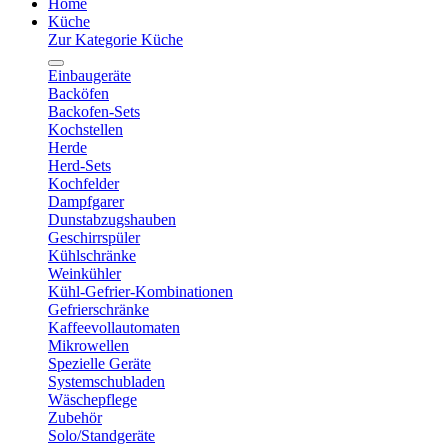
Home
Küche
Zur Kategorie Küche
Einbaugeräte
Backöfen
Backofen-Sets
Kochstellen
Herde
Herd-Sets
Kochfelder
Dampfgarer
Dunstabzugshauben
Geschirrspüler
Kühlschränke
Weinkühler
Kühl-Gefrier-Kombinationen
Gefrierschränke
Kaffeevollautomaten
Mikrowellen
Spezielle Geräte
Systemschubladen
Wäschepflege
Zubehör
Solo/Standgeräte