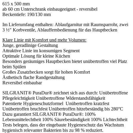
615 x 500 mm
ab 60 cm Unterschrank einbaugeeignet - reversibel
Beckentiefe: 190/130 mm
Im Lieferumfang enthalten: Ablaufgarnitur mit Raumsparrohr, zwei
3 ½" Korbventile, Ablauffernbedienung für das Hauptbecken
Klare Linie mit Komfort und mehr Volumen:
Junge, geradlinige Gestaltung
Attraktive Linie im konsumigen Segment
Optimale Lösung für kleine Küchen
Besonders geräumiges Hauptbecken bietet unübertroffen viel Platz
beim Spülen
Großes Zusatzbecken sorgt für hohen Komfort
Ästhetisch flache Randgestaltung
Reversibel einbaubar
SILGRANIT® PuraDur® zeichnet sich aus durch: Unübertroffene
Pflegeleichtigkeit Unübertroffene Widerstandsfähigkeit
Patentierte Hygieneschutzformel Unübertroffen kratzfest
Unübertroffen bruchfest Unübertroffen hitzebeständig bis 280°C
Dazu garantiert SILGRANIT® PuraDur®: 100%
Lebensmittelechtheit 100% Säurebeständigkeit 100% Lichtechtheit
Tests belegen, dass der eingebaute Hygieneschutz das Wachstum
hygienisch relevanter Bakterien bis zu 98 % reduziert.