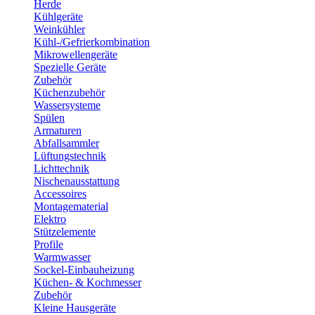
Herde
Kühlgeräte
Weinkühler
Kühl-/Gefrierkombination
Mikrowellengeräte
Spezielle Geräte
Zubehör
Küchenzubehör
Wassersysteme
Spülen
Armaturen
Abfallsammler
Lüftungstechnik
Lichttechnik
Nischenausstattung
Accessoires
Montagematerial
Elektro
Stützelemente
Profile
Warmwasser
Sockel-Einbauheizung
Küchen- & Kochmesser
Zubehör
Kleine Hausgeräte