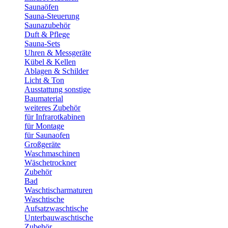
Saunaöfen
Sauna-Steuerung
Saunazubehör
Duft & Pflege
Sauna-Sets
Uhren & Messgeräte
Kübel & Kellen
Ablagen & Schilder
Licht & Ton
Ausstattung sonstige
Baumaterial
weiteres Zubehör
für Infrarotkabinen
für Montage
für Saunaofen
Großgeräte
Waschmaschinen
Wäschetrockner
Zubehör
Bad
Waschtischarmaturen
Waschtische
Aufsatzwaschtische
Unterbauwaschtische
Zubehör