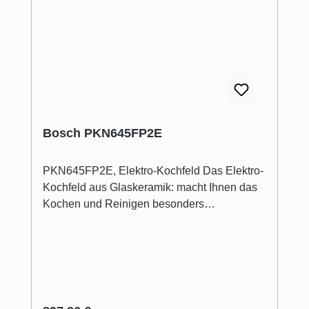
Bosch PKN645FP2E
PKN645FP2E, Elektro-Kochfeld Das Elektro-
Kochfeld aus Glaskeramik: macht Ihnen das
Kochen und Reinigen besonders
einfach.Direct Select: direkte, einfache
Auswahl der gewünschten Kochzone,
Leistungsstufe und zusätzlicher
Funktionen.Bräterzone: extra zuschaltbare
Kochzone für großes Bratgeschirr wie Bräter
und Fischtöpfe.Die 21 cm Kochzone: