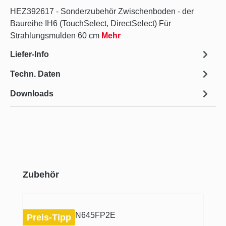
HEZ392617 - Sonderzubehör Zwischenboden - der
Baureihe IH6 (TouchSelect, DirectSelect) Für
Strahlungsmulden 60 cm
Mehr
Liefer-Info
Techn. Daten
Downloads
Produktgalerie überspringen
Zubehör
Preis-Tipp