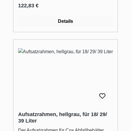
Nutzung wird der Deckel zusätzlich seitlich
Regulärer Preis:
122,83 €
im Korpus befestigt. Maße
Details
Aufsatzrahmen, hellgrau, für 18/ 29/
39 Liter
Der Aufsatzrahmen für Cox Abfallbehälter