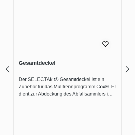
Mülltrennsystem verfügt er über einen
praktischen und stabilen Tragegriff. Durch
das pflegeleichte Material aus Kunststoff lässt
sich der Einbaumülleimer mit den Maßen 426
x 315 x 382 mm (H x B x T) mühelos reinigen.
Gesamtdeckel
Der SELECTAkit® Gesamtdeckel ist ein
Zubehör für das Mülltrennprogramm Cox®. Er
dient zur Abdeckung des Abfallsammlers im
Küchenauszug. Optimiert ist der
Systemdeckel für eine Korpusbreite von 600
mm. Entsprechend besitzt er die rechteckigen
Maße 390 x 557 mm. Als Material kommt
Metall zum Einsatz. Für eine optimale