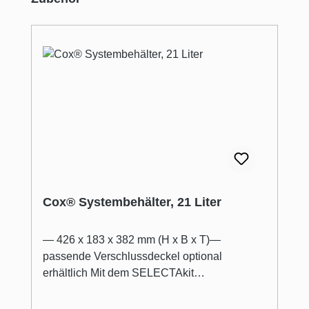
Cox® Systembehälter, 21 Liter
— 426 x 183 x 382 mm (H x B x T)—
passende Verschlussdeckel optional
erhältlich Mit dem SELECTAkit
Cox® Abfallbehälter lassen sich Wertstoffe
und Abfälle im Mülltrennungssystem hinter