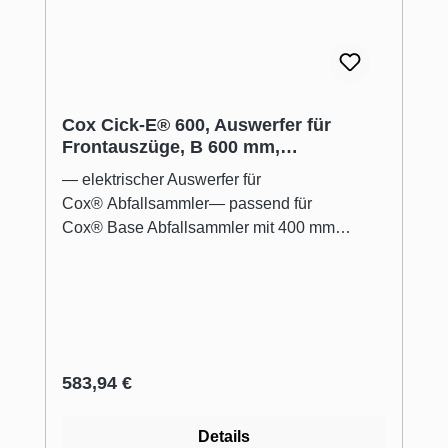
Cox Cick-E® 600, Auswerfer für
Frontauszüge, B 600 mm,
dunkelgrau/chrom matt
— elektrischer Auswerfer für
Cox® Abfallsammler— passend für
Cox® Base Abfallsammler mit 400 mm
Einbautiefe und 600 mm Breite—
platzsparende und unsichtbare Installation
hinter den Abfallsammlern— Betätigung des
Ausfahrmechanismus durch sanftes Antippen
der Auszugsfront— alternative
Montagepositionen um bauseitige
Regulärer Preis:
583,94 €
Hindernisse (z. B. Wasseranschluss) zu
umgehen— Befestigung der Quertraverse an
Details
vorhandene Bohrungen des