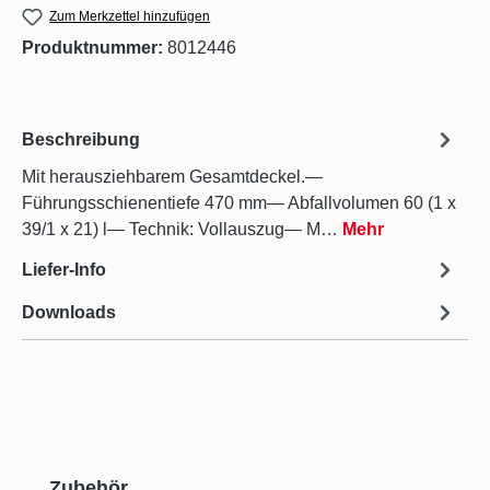
Zum Merkzettel hinzufügen
Produktnummer:
8012446
Beschreibung
Mit herausziehbarem Gesamtdeckel.—
Führungsschienentiefe 470 mm— Abfallvolumen 60 (1 x
39/1 x 21) l— Technik: Vollauszug— M…
Mehr
Liefer-Info
Downloads
Produktgalerie überspringen
Zubehör