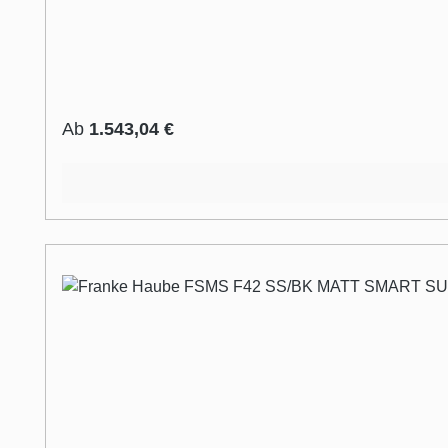
Regulärer Preis:
Ab
1.543,04 €