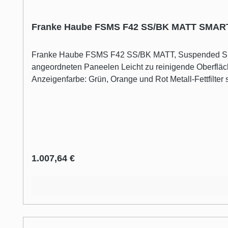
Franke Haube FSMS F42 SS/BK MATT SMA
Franke Haube FSMS F42 SS/BK MATT, Suspended Smart, Edelstahl/schwarz matt Inselhaube im Umluftbe
angeordneten Paneelen Leicht zu reinigende Oberflächen Planungshinweise: Breite Ø 42 cm Gesamtanschlusswert: 252W Beleuchtung: LED Spots, 2x
Anzeigenfarbe: Grün, Orange und Rot Metall-Fettfilter spülmaschinengeeignet Lieferung inklusive Aktivkohlefilter: 112.0016.755 Sicherheitsabstand zum Kochfeld: mind. 65
cm Die Erklärung der Piktogramme finden Sie unter 
Regulärer Preis:
1.007,64 €