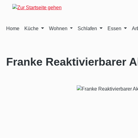
m Hauptinhalt springen
Zur Suche springen
Zur Hauptnavigation springen
Home
Küche
Wohnen
Schlafen
Essen
Ar
Franke Reaktivierbarer Ak
Bildergalerie überspringen