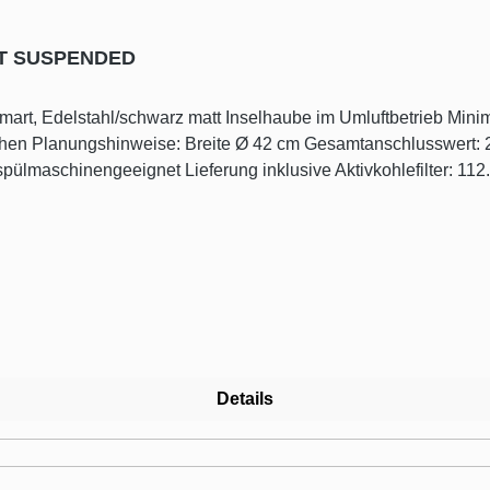
RT SUSPENDED
trieb Minimalistisches Design mit zwei nebeneinander
1W, 3.000 K
Downloads - Was kann die Haube?
Details