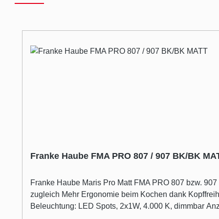
Produktgalerie überspringen
Franke Haube FMA PRO 807 / 907 BK/BK MA
Franke Haube Maris Pro Matt FMA PRO 807 bzw. 907 BK/BK MATT FRK Symmetrisch aufgesetztes Glas in der Trendfarbe Sc
zugleich Mehr Ergonomie beim Kochen dank Kopffreiheit Planungshinweise: wahlweise in den Breiten 80 cm oder 90 cm erhältlich Gesamtanschluss
Beleuchtung: LED Spots, 2x1W, 4.000 K, dimmbar Anzeigenfarbe: Weiß Metall-Fettfilter spülmaschinengeeignet Lieferung inklusive Aktivkohlefilter: 112.0016.755
Sicherheitsabstand zum Kochfeld: mind. 45 cm Die Er