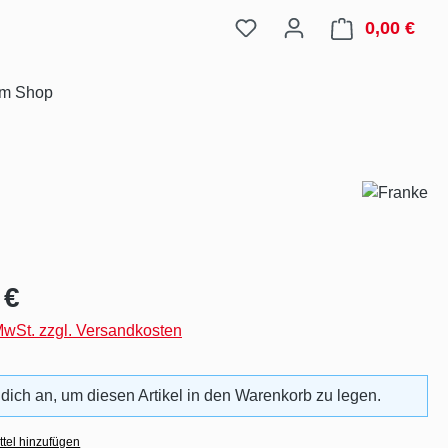
0,00 €
Ware
im Shop
eis:
 €
 MwSt. zzgl. Versandkosten
 dich an, um diesen Artikel in den Warenkorb zu legen.
tel hinzufügen