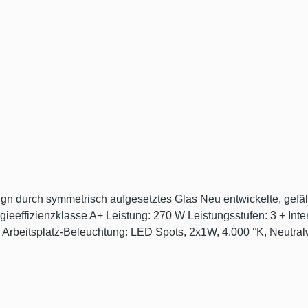
n durch symmetrisch aufgesetztes Glas Neu entwickelte, gefä
B(A) Arbeitsplatz-Beleuchtung: LED Spots, 2x1W, 4.000 °K, Neut
chinengeeignet Serienmäßig in Umluftbetrieb inklusive Motorst