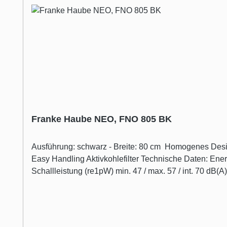
Franke Haube NEO, FNO 805 BK
Ausführung: schwarz - Breite: 80 cm Homogenes Desig
Easy Handling Aktivkohlefilter Technische Daten: Energieeffizienzklasse A+ Leistung: 270 W Leistungsstufen: 3 + Intensiv Lüfterleistung m³/h: min. 220 / max. 400 / int. 720
Schallleistung (re1pW) min. 47 / max. 57 / int. 70 d
W - Spannung 220-240V 50Hz Metall-Fettfilter spülmas
Aktivkohlefilter: 10270