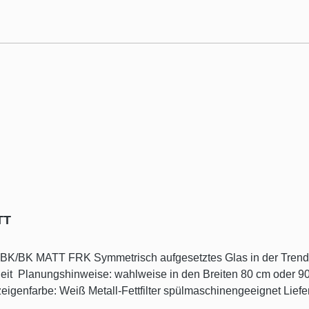
TT
hwarz matt Leistungsstark und funktionell
wert: 272W
klärung der Piktogramme finden Sie unter Downloads - Was ka