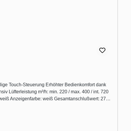
llige Touch-Steuerung Erhöhter Bedienkomfort dank
ralweiß Anzeigenfarbe: weiß Gesamtanschlußwert: 272
utzen und Umluftgitter Lieferung inklusive