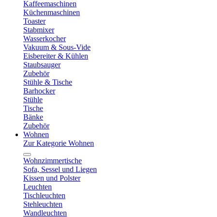
Kaffeemaschinen
Küchenmaschinen
Toaster
Stabmixer
Wasserkocher
Vakuum & Sous-Vide
Eisbereiter & Kühlen
Staubsauger
Zubehör
Stühle & Tische
Barhocker
Stühle
Tische
Bänke
Zubehör
Wohnen
Zur Kategorie Wohnen
Wohnzimmertische
Sofa, Sessel und Liegen
Kissen und Polster
Leuchten
Tischleuchten
Stehleuchten
Wandleuchten