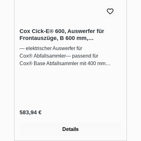
Cox Cick-E® 600, Auswerfer für
Frontauszüge, B 600 mm,
dunkelgrau/chrom matt
— elektrischer Auswerfer für
Cox® Abfallsammler— passend für
Cox® Base Abfallsammler mit 400 mm
Einbautiefe und 600 mm Breite—
platzsparende und unsichtbare Installation
hinter den Abfallsammlern— Betätigung des
Ausfahrmechanismus durch sanftes Antippen
der Auszugsfront— alternative
Montagepositionen um bauseitige
Regulärer Preis:
583,94 €
Hindernisse (z. B. Wasseranschluss) zu
umgehen— Befestigung der Quertraverse an
Details
vorhandene Bohrungen des
Cox® Abfallsammlers— 230 V