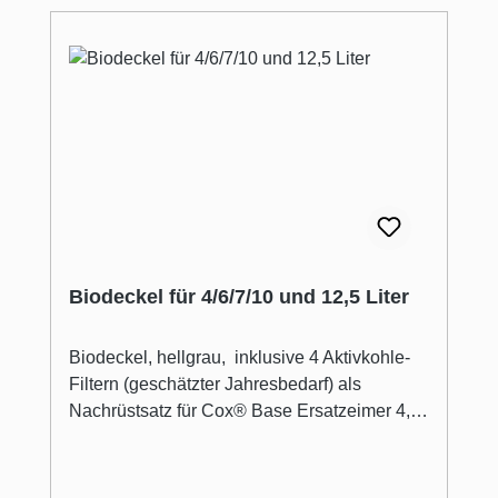
zwei angespritzte Schraubdome mit
Positionsfixierung einfach und zeitsparend
durchzuführen. Die notwendigen Bohrpunkte
werden über eine Montagehilfe aus Kunststoff
bequem gefunden. Bügelüberstand bei 16er
Front 34 mm Bügelüberstand bei 19er Front
31 mm
Biodeckel für 4/6/7/10 und 12,5 Liter
Biodeckel, hellgrau, inklusive 4 Aktivkohle-
Filtern (geschätzter Jahresbedarf) als
Nachrüstsatz für Cox® Base Ersatzeimer 4, 6,
7, 10 und 12,5 Liter