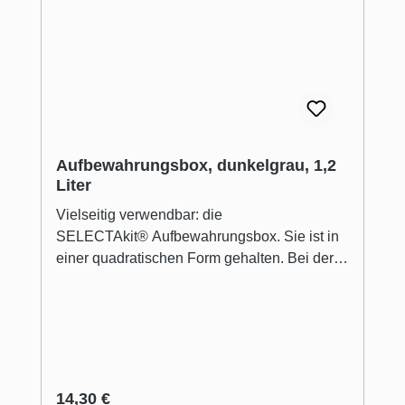
Aufbewahrungsbox, dunkelgrau, 1,2
Liter
Vielseitig verwendbar: die
SELECTAkit® Aufbewahrungsbox. Sie ist in
einer quadratischen Form gehalten. Bei der
Fertigung kommt stabiler und zugleich
langlebiger Kunststoff zum Einsatz. Sie ist in
verschiedenen Größen und Farbtönen
erhältlich. Sie kann als Utensilienbox
innerhalb des Mülltrennungssystems in
Spülenunterschränken genutzt werden. In ihr
Regulärer Preis:
14,30 €