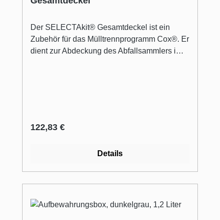
Gesamtdeckel
Der SELECTAkit® Gesamtdeckel ist ein
Zubehör für das Mülltrennprogramm Cox®. Er
dient zur Abdeckung des Abfallsammlers im
Küchenauszug. Optimiert ist der
Systemdeckel für eine Korpusbreite von 600
mm. Entsprechend besitzt er die rechteckigen
Maße 390 x 557 mm. Als Material kommt
Metall zum Einsatz. Für eine optimale
Nutzung wird der Deckel zusätzlich seitlich
Regulärer Preis:
122,83 €
im Korpus befestigt. Maße
Details