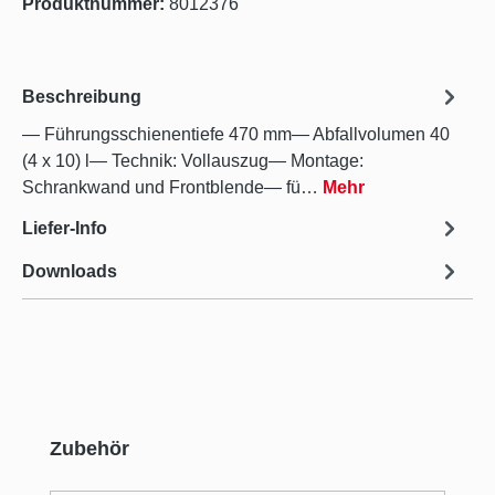
Produktnummer:
8012376
Beschreibung
— Führungsschienentiefe 470 mm— Abfallvolumen 40
(4 x 10) l— Technik: Vollauszug— Montage:
Schrankwand und Frontblende— fü…
Mehr
Liefer-Info
Downloads
Produktgalerie überspringen
Zubehör