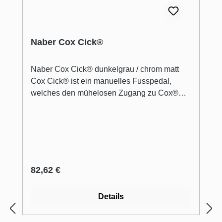
Naber Cox Cick®
Naber Cox Cick® dunkelgrau / chrom matt
Cox Cick® ist ein manuelles Fusspedal,
welches den mühelosen Zugang zu Cox®
Base- und Cox Clan®-Abfallsammlern
ermöglicht. Durch die ergonomisch
angenehm gestaltete Trittposition öffnet das
Abfallsystem auch bereits bei geringer Kraft
vollständig. Der Öffnungsmechanismus fährt
nach Betätigung durch eine Feder
Regulärer Preis:
82,62 €
selbstständig wieder zurück in die
Ausgangsposition. Dadurch ist beim Öffnen
Details
und Schließen eine nahezu geräuschlose
Funktion garantiert. Die Montage ist durch