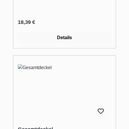
Regulärer Preis:
18,39 €
Details