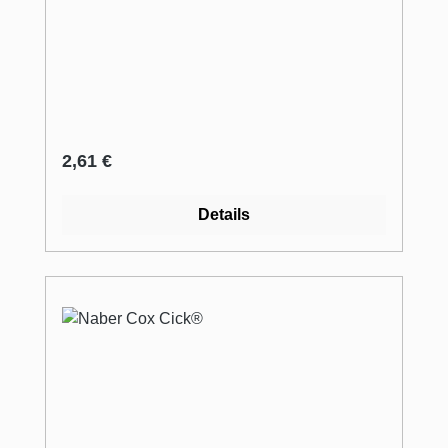
Regulärer Preis:
2,61 €
Details