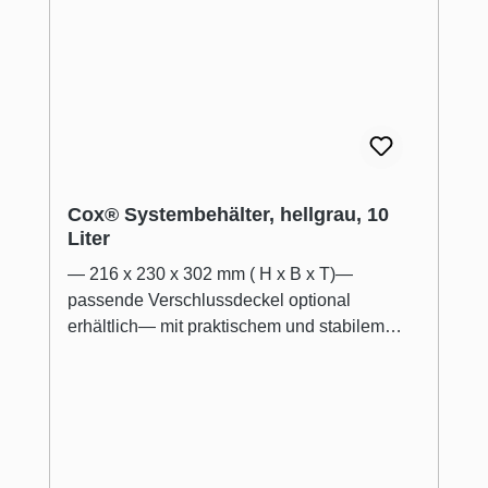
Cox® Systembehälter, hellgrau, 10
Liter
— 216 x 230 x 302 mm ( H x B x T)—
passende Verschlussdeckel optional
erhältlich— mit praktischem und stabilem
Tragegriff— zur Nachrüstung eines
Trennsystems oder als Teil eines
Ordnungssystems Der SELECTAkit
Cox® Abfallbehälter eignet sich als Teil eines
Ordnungssystems oder zur Nachrüstung
eines Trennsystems für eine geschlossene