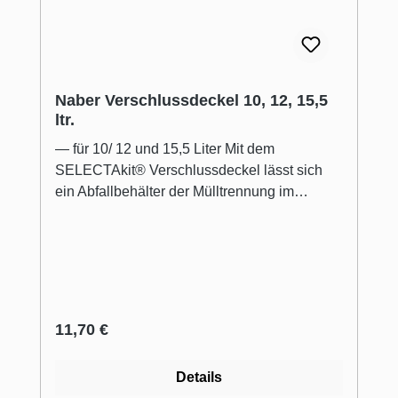
Naber Verschlussdeckel 10, 12, 15,5
ltr.
— für 10/ 12 und 15,5 Liter Mit dem
SELECTAkit® Verschlussdeckel lässt sich
ein Abfallbehälter der Mülltrennung im
Küchenschrank sauber verschließen.
Passend ist er für die Mülleimer aus der
Cox® Serie mit Schrankbreiten ab 400 mm.
Die Abdeckung ist für die Behälter der
Größen 10, 12 oder 15,5 Liter geeignet.
Dabei besitzt sie die rechteckigen Maße 210
Regulärer Preis:
11,70 €
x 282 mm. Gefertigt ist der Mülleimerdeckel
aus robustem Kunststoff in der Farbe
Details
hellgrau. Dank des mittig platzierten Griffs