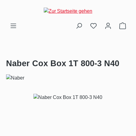
Zum Hauptinhalt springen
Ware
Naber Cox Box 1T 800-3 N40
Bildergalerie überspringen