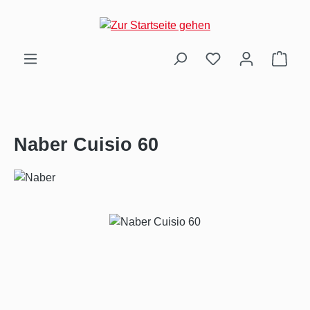
Zum Hauptinhalt springen
Ware
Naber Cuisio 60
Bildergalerie überspringen