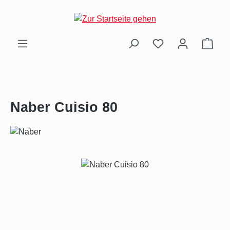
Zum Hauptinhalt springen
Ware
Naber Cuisio 80
Bildergalerie überspringen