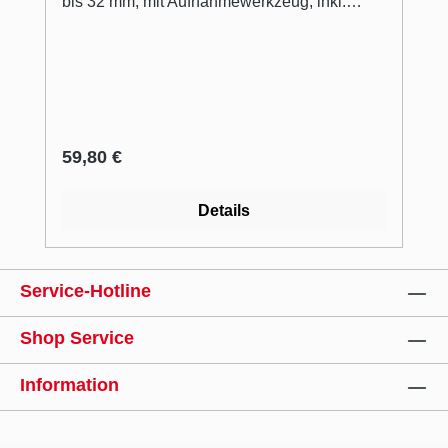
bis 32 mm, mit Aufnahmewerkzeug, inkl.
Zentrierbohrer.
Regulärer Preis:
59,80 €
Details
Service-Hotline
Shop Service
Information