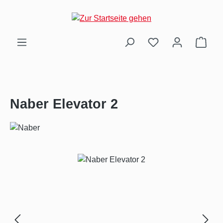
Zum Hauptinhalt springen
Ware
Naber Elevator 2
Bildergalerie überspringen