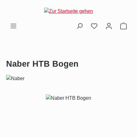
Zum Hauptinhalt springen
Ware
Naber HTB Bogen
Bildergalerie überspringen