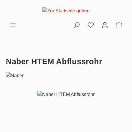
Zum Hauptinhalt springen
Ware
Naber HTEM Abflussrohr
Bildergalerie überspringen