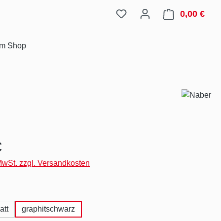
0,00 €
Ware
im Shop
eis:
€
 MwSt. zzgl. Versandkosten
hlen
att
graphitschwarz