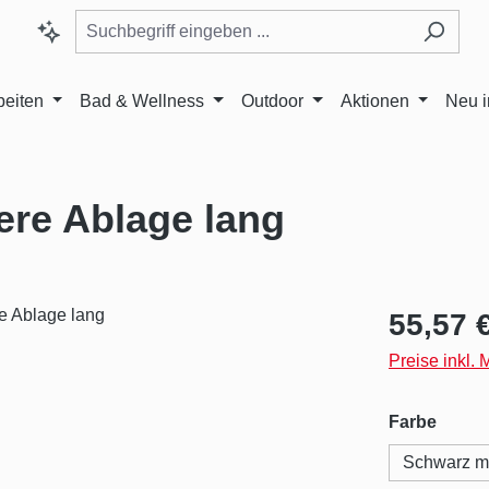
beiten
Bad & Wellness
Outdoor
Aktionen
Neu 
ere Ablage lang
Regulärer Pr
55,57 
Preise inkl.
auswä
Farbe
Schwarz m