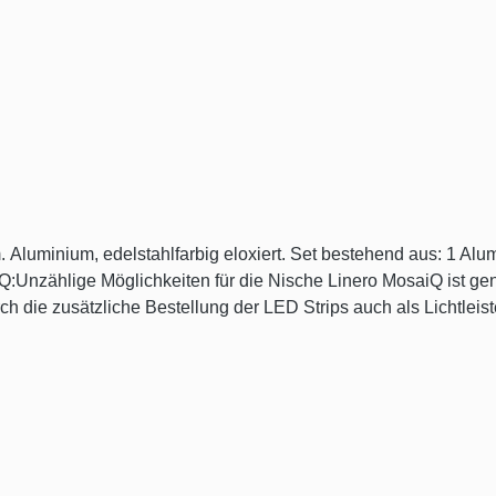
cke,
ch die zusätzliche Bestellung der LED Strips auch als Lichtlei
ehängt oder aufgesteckt werden die MosaiQ-Komponenten. Es gib
 ist die Aufhängung der Linero MosaiQ Elemente kompatibel zum