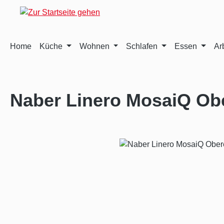
m Hauptinhalt springen
Zur Suche springen
Zur Hauptnavigation springen
Home
Küche
Wohnen
Schlafen
Essen
Ar
Naber Linero MosaiQ Ob
Bildergalerie überspringen