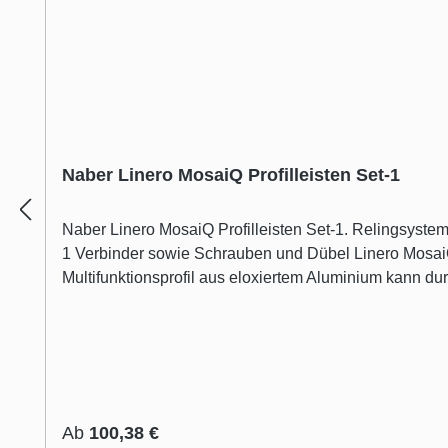
Naber Linero MosaiQ Profilleisten Set-1
Naber Linero MosaiQ Profilleisten Set-1. Relingsystem. Aluminium, edelstahlfarbig eloxiert. Set bestehend aus: 1 Aluminium- Profilleiste (H 40 mm, T 33 mm), 2 Endstü
1 Verbinder sowie Schrauben und Dübel Linero MosaiQ:Unzählige Möglichkeiten für die Nische Linero MosaiQ ist genauso vielseitig und flexibel wie seine Nutzer. Das
Multifunktionsprofil aus eloxiertem Aluminium kann dur
indirekte Beleuchtung auf seine Komponenten ab. Eing
durch horizontale Dekorelemente. Selbstverständlich
Regulärer Preis:
Ab
100,38 €