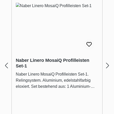
Naber Linero MosaiQ Profilleisten
Set-1
Naber Linero MosaiQ Profilleisten Set-1.
Relingsystem. Aluminium, edelstahlfarbig
eloxiert. Set bestehend aus: 1 Aluminium-
Profilleiste (H 40 mm, T 33 mm), 2 Endstücke,
1 Verbinder sowie Schrauben und Dübel
Linero MosaiQ:Unzählige Möglichkeiten für
die Nische Linero MosaiQ ist genauso