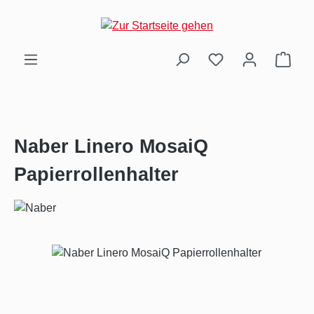
Zum Hauptinhalt springen
Ware
Naber Linero MosaiQ
Papierrollenhalter
Bildergalerie überspringen