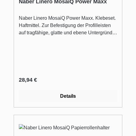
Naber Linero MosaiQ Power Maxx
Naber Linero MosaiQ Power Maxx. Klebeset.
Haftmittel. Zur Befestigung der Profilleisten
auf tragfähige, glatte und ebene Untergründe
(Fliesen, Glas, Holz, Laminat, Metall und
vielen Kunststoffe). 1 Klebeset ist
ausreichend für eine Profilleiste von 1500
mm. Tragkraft ca. 20kg auf 600mm.
Regulärer Preis:
28,94 €
Details