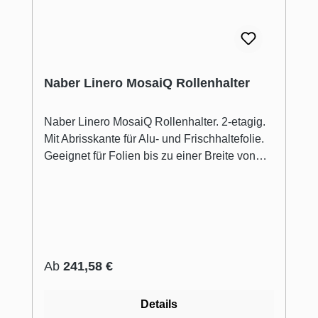
Naber Linero MosaiQ Rollenhalter
Naber Linero MosaiQ Rollenhalter. 2-etagig.
Mit Abrisskante für Alu- und Frischhaltefolie.
Geeignet für Folien bis zu einer Breite von
325 mm. H 300 mm B 350 mm T 110 mm.
Regulärer Preis:
Ab
241,58 €
Details