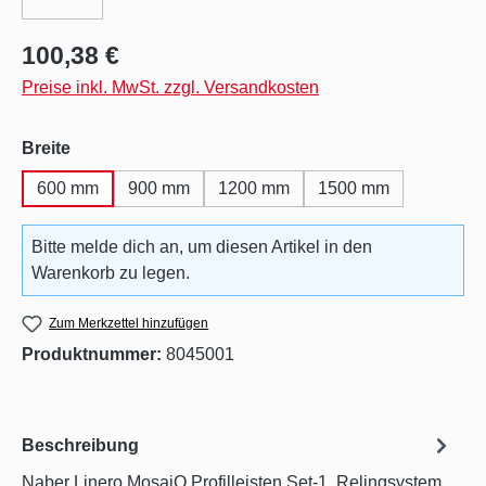
Regulärer Preis:
100,38 €
Preise inkl. MwSt. zzgl. Versandkosten
auswählen
Breite
600 mm
900 mm
1200 mm
1500 mm
Bitte melde dich an, um diesen Artikel in den
Warenkorb zu legen.
Zum Merkzettel hinzufügen
Produktnummer:
8045001
Beschreibung
Naber Linero MosaiQ Profilleisten Set-1. Relingsystem.