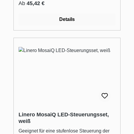
Regulärer Preis:
Ab
45,42 €
Details
Linero MosaiQ LED-Steuerungsset,
weiß
Geeignet für eine stufenlose Steuerung der