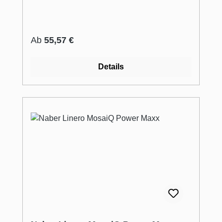
Regulärer Preis:
Ab
55,57 €
Details