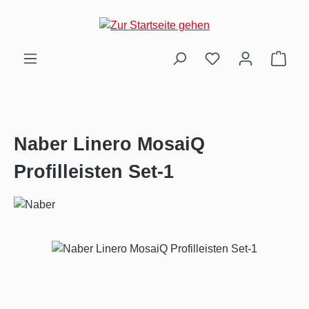
Zum Hauptinhalt springen
Ware
Naber Linero MosaiQ
Profilleisten Set-1
Bildergalerie überspringen