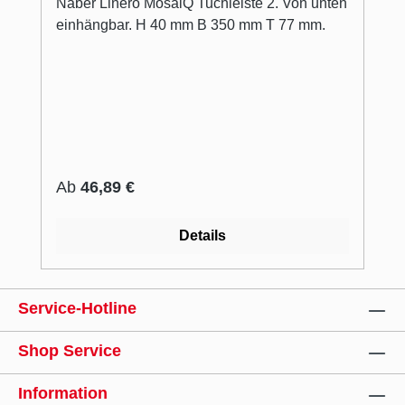
Naber Linero MosaiQ Tuchleiste 2. Von unten
einhängbar. H 40 mm B 350 mm T 77 mm.
Regulärer Preis:
Ab
46,89 €
Details
Service-Hotline
Shop Service
Information