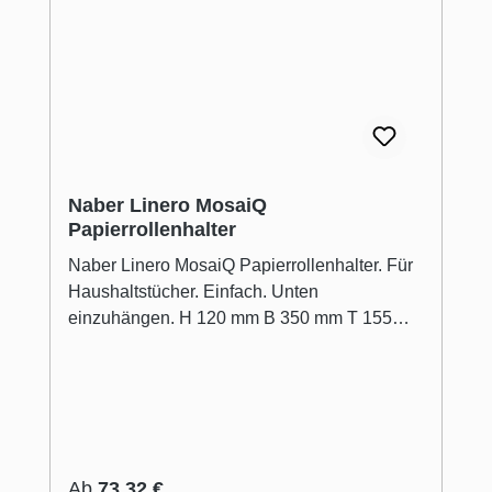
Naber Linero MosaiQ
Papierrollenhalter
Naber Linero MosaiQ Papierrollenhalter. Für
Haushaltstücher. Einfach. Unten
einzuhängen. H 120 mm B 350 mm T 155
mm.
Regulärer Preis:
Ab
73,32 €