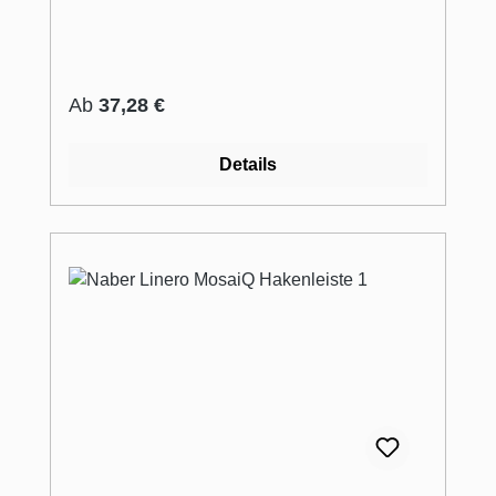
Regulärer Preis:
Ab
37,28 €
Details