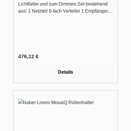
Lichtfarbe und zum Dimmen.Set bestehend
aus: 1 Netzteil 6-fach Verteiler 1 Empfänger 1
Funktionsfernbedienung max. 75 Watt inkl.
2900 mm Netzkabel
Regulärer Preis:
476,12 €
Details