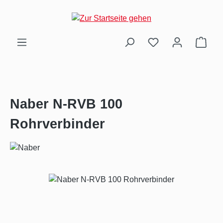
Zum Hauptinhalt springen
Ware
Naber N-RVB 100
Rohrverbinder
Bildergalerie überspringen