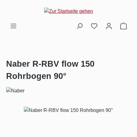
Zum Hauptinhalt springen
Ware
Naber R-RBV flow 150
Rohrbogen 90°
Bildergalerie überspringen