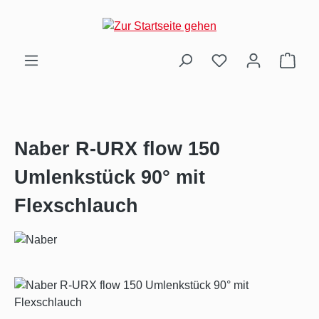
Zum Hauptinhalt springen
Ware
Naber R-URX flow 150
Umlenkstück 90° mit
Flexschlauch
Bildergalerie überspringen