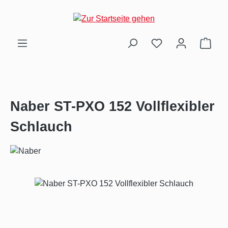
Zum Hauptinhalt springen
Ware
Naber ST-PXO 152 Vollflexibler
Schlauch
Bildergalerie überspringen