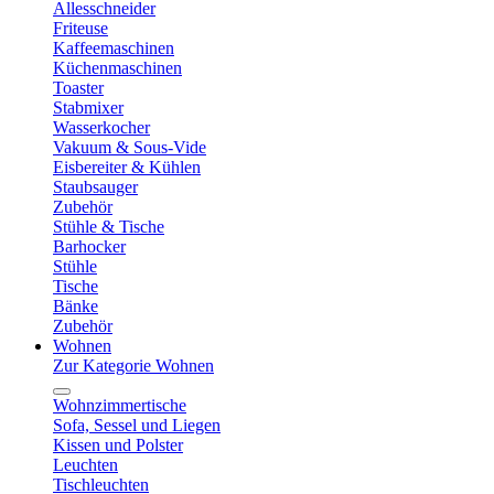
Allesschneider
Friteuse
Kaffeemaschinen
Küchenmaschinen
Toaster
Stabmixer
Wasserkocher
Vakuum & Sous-Vide
Eisbereiter & Kühlen
Staubsauger
Zubehör
Stühle & Tische
Barhocker
Stühle
Tische
Bänke
Zubehör
Wohnen
Zur Kategorie Wohnen
Wohnzimmertische
Sofa, Sessel und Liegen
Kissen und Polster
Leuchten
Tischleuchten