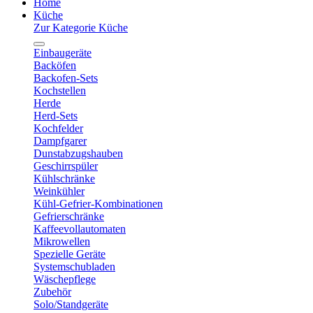
Home
Küche
Zur Kategorie Küche
Einbaugeräte
Backöfen
Backofen-Sets
Kochstellen
Herde
Herd-Sets
Kochfelder
Dampfgarer
Dunstabzugshauben
Geschirrspüler
Kühlschränke
Weinkühler
Kühl-Gefrier-Kombinationen
Gefrierschränke
Kaffeevollautomaten
Mikrowellen
Spezielle Geräte
Systemschubladen
Wäschepflege
Zubehör
Solo/Standgeräte