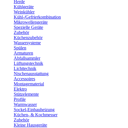
Herde
Kühlgeräte
Weinkühler
Kühl-/Gefrierkombination
Mikrowellengeräte
Spezielle Geräte
Zubehör
Küchenzubehör
Wassersysteme
Spülen
Armaturen
Abfallsammler
Lüftungstechnik
Lichttechnik
Nischenausstattung
Accessoires
Montagematerial
Elektro
Stützelemente
Profile
Warmwasser
Sockel-Einbauheizung
Küchen- & Kochmesser
Zubehör
Kleine Hausgeräte