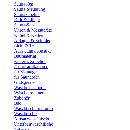
Saunaöfen
Sauna-Steuerung
Saunazubehör
Duft & Pflege
Sauna-Sets
Uhren & Messgeräte
Kübel & Kellen
Ablagen & Schilder
Licht & Ton
Ausstattung sonstige
Baumaterial
weiteres Zubehör
für Infrarotkabinen
für Montage
für Saunaofen
Großgeräte
Waschmaschinen
Wäschetrockner
Zubehör
Bad
Waschtischarmaturen
Waschtische
Aufsatzwaschtische
Unterbauwaschtische
Zubehör