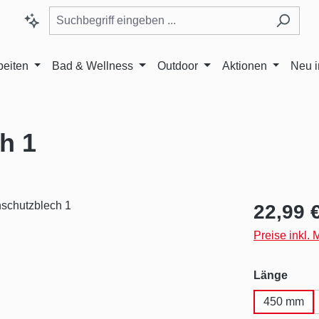
beiten
Bad & Wellness
Outdoor
Aktionen
Neu 
h 1
Regulärer Pr
22,99 
Preise inkl.
ausw
Länge
450 mm