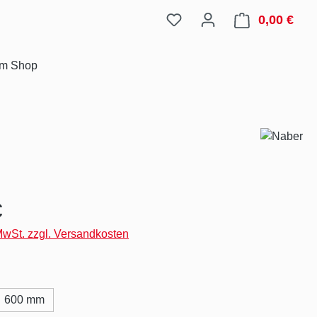
0,00 €
Ware
im Shop
eis:
€
 MwSt. zzgl. Versandkosten
ählen
600 mm