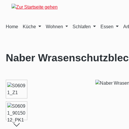
m Hauptinhalt springen
Zur Suche springen
Zur Hauptnavigation springen
Home
Küche
Wohnen
Schlafen
Essen
Ar
Naber Wrasenschutzblec
Bildergalerie überspringen