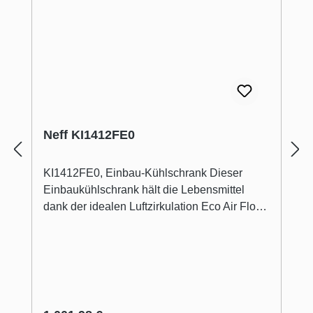
Neff KI1412FE0
KI1412FE0, Einbau-Kühlschrank Dieser
Einbaukühlschrank hält die Lebensmittel
dank der idealen Luftzirkulation Eco Air Flow
und den flexiblen
Aufbewahrungsmöglichkeiten so frisch wie
möglich.Fresh Safe - Schublade für flexible
Lagermöglichkeiten von Obst und
Gemüse.Höhenverstellbare Böden schaffen
Platz für alle Größen, Höhen und Formen der