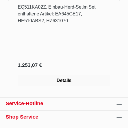
EQ511KA02Z, Einbau-Herd-SetIm Set
enthaltene Artikel: EA645GE17,
HE510ABS2, HZ631070
Regulärer Preis:
1.253,07 €
Details
Service-Hotline
Shop Service