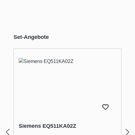
Produktgalerie überspringen
Set-Angebote
Siemens EQ511KA02Z