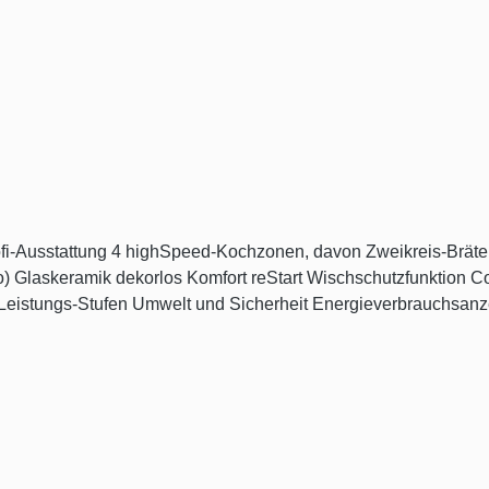
on Count up Timer countDown-Funktion PowerBoost-
sicherung 2-stufige Restwärmeanzeige je
erzubehör Einbaurahmen