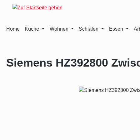
m Hauptinhalt springen
Zur Suche springen
Zur Hauptnavigation springen
Home
Küche
Wohnen
Schlafen
Essen
Ar
Siemens HZ392800 Zwis
Bildergalerie überspringen