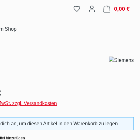
0,00 €
Ware
im Shop
eis:
€
 MwSt. zzgl. Versandkosten
 dich an, um diesen Artikel in den Warenkorb zu legen.
tel hinzufügen