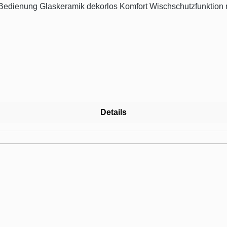
halter 2-
stufige Restwärmeanzeige je Kochzone Betriebsanzeigelampe Maße min. Arbeitsplattenstärke: 20 mm Zubehör
Details