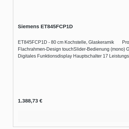
Siemens ET845FCP1D
ET845FCP1D - 80 cm Kochstelle, Glaskeramik Profi-Ausstattung 4 highSpeed-Kochzonen, davon Zweikreis-Bräterzone 2 zuschaltbare Zweikreis-Kochzonen Design
Flachrahmen-Design touchSlider-Bedienung (mono) Glaskeramik dekorlos Komfort reStart Wischschutzfunktion Count up 
Digitales Funktionsdisplay Hauptschalter 17 Leistungs-Stufen Umwelt und Sicherheit Energieverbrauchsanzeige Kindersicherung 2-stufige Restwär
Regulärer Preis:
1.388,73 €