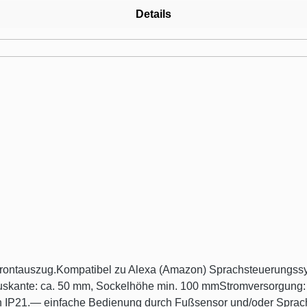
Details
t Frontauszug.Kompatibel zu Alexa (Amazon) Sprachsteuerungs
skante: ca. 50 mm, Sockelhöhe min. 100 mmStromversorgung: 
h IP21.— einfache Bedienung durch Fußsensor und/oder Spra