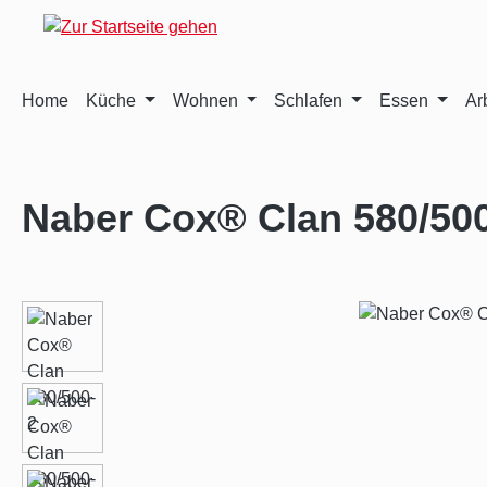
m Hauptinhalt springen
Zur Suche springen
Zur Hauptnavigation springen
Home
Küche
Wohnen
Schlafen
Essen
Ar
Naber Cox® Clan 580/50
Bildergalerie überspringen