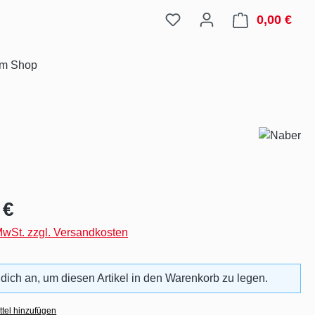
0,00 €
Ware
im Shop
eis:
 €
 MwSt. zzgl. Versandkosten
 dich an, um diesen Artikel in den Warenkorb zu legen.
tel hinzufügen