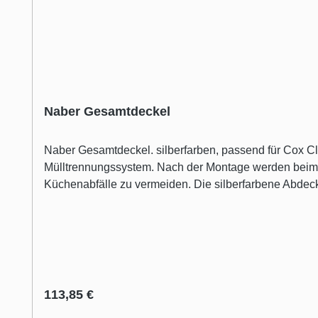
Naber Gesamtdeckel
Naber Gesamtdeckel. silberfarben, passend für Cox Clan® 490/500-2 und Cox Clan® 580/500-2 Praktisches Zubehör: der SELECTAkit® Gesamtdeckel für das Cox Clan
Mülltrennungssystem. Nach der Montage werden beim 
Küchenabfälle zu vermeiden. Die silberfarbene Abdecku
zeichnet sich durch pflegeleichte Materialeigenschafte
Regulärer Preis:
113,85 €