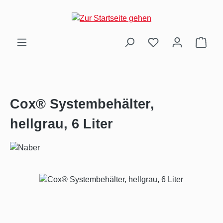
Zum Hauptinhalt springen
Ware
Cox® Systembehälter,
hellgrau, 6 Liter
Bildergalerie überspringen