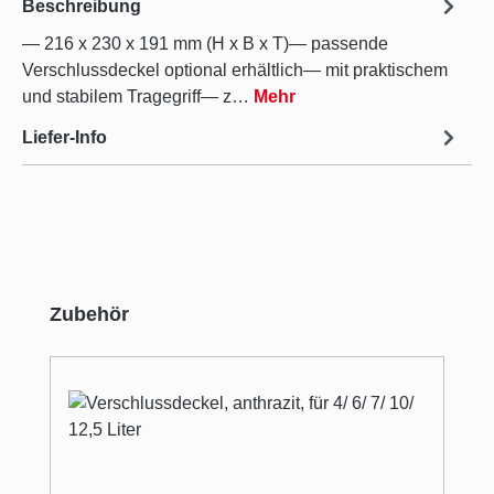
Beschreibung
— 216 x 230 x 191 mm (H x B x T)— passende
Verschlussdeckel optional erhältlich— mit praktischem
und stabilem Tragegriff— z…
Mehr
Liefer-Info
Produktgalerie überspringen
Zubehör