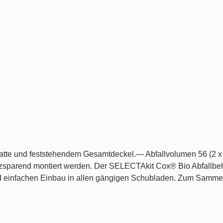
ematte und feststehendem Gesamtdeckel.— Abfallvolumen 56 (
zsparend montiert werden. Der SELECTAkit Cox® Bio Abfallbeh
d einfachen Einbau in allen gängigen Schubladen. Zum Sammeln
falleimer verteilt. Während die kleineren Abfallsammler ein Fas
n zur Verfügung. Für einen dichten Verschluss der Innenbehälte
n kann. Auch eine unangenehme Geruchsbildung in der Küche wir