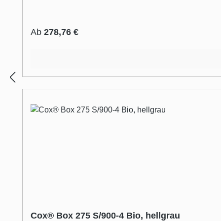
Behälter auch mit einem Biodeckel erhältlich. Für den
Küchenschrank montiert - für einen sicheren Stand oh
Regulärer Preis:
Ab
278,76 €
Cox® Box 275 S/900-4 Bio, hellgrau