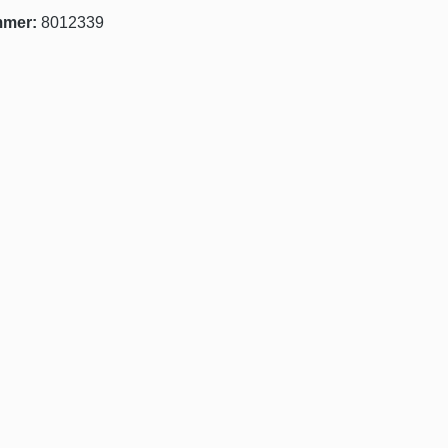
mmer:
8012339