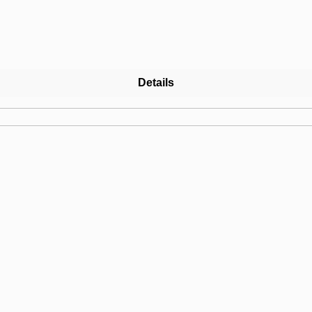
 Einbau wird der Abfallsammler mit einer beidseitig beschichte
ne Verrutschen.
Details