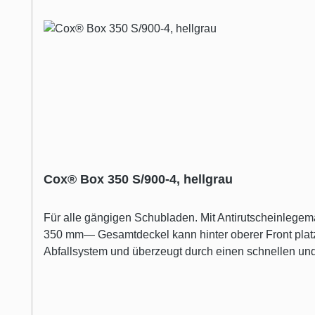
Cox® Box 350 S/900-4, hellgrau
Für alle gängigen Schubladen. Mit Antirutscheinleg
350 mm— Gesamtdeckel kann hinter oberer Front plat
Abfallsystem und überzeugt durch einen schnellen un
ein Gesamtvolumen von 56 Litern, das sich auf vier Ab
größeren Einbaumülleimer ein Volumen von je 16 Liter
platzsparend hinter der oberen Front befestigt werde