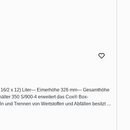
2 x 16/2 x 12) Liter— Eimerhöhe 326 mm— Gesamthöhe
älter 350 S/900-4 erweitert das Cox® Box-
 und Trennen von Wertstoffen und Abfällen besitzt er
sungsvermögen von je 12 Litern haben, stellen die
r sorgt ein feststehender Gesamtdeckel, der
d durch den Metalldeckel reduziert. Wahlweise ist der