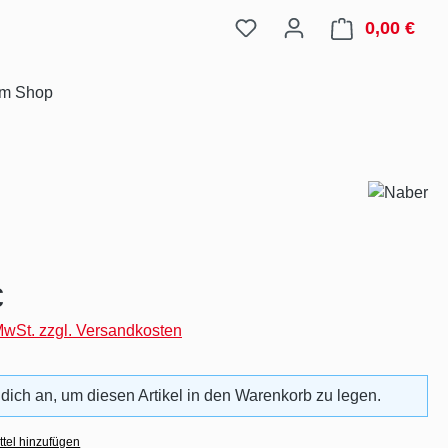
0,00 €
Ware
im Shop
eis:
€
 MwSt. zzgl. Versandkosten
 dich an, um diesen Artikel in den Warenkorb zu legen.
tel hinzufügen