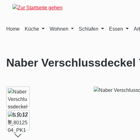
m Hauptinhalt springen
Zur Suche springen
Zur Hauptnavigation springen
Home
Küche
Wohnen
Schlafen
Essen
Ar
Naber Verschlussdeckel 7½
Bildergalerie überspringen