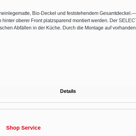
heinlegematte, Bio-Deckel und feststehendem Gesamtdeckel.— 
er oberer Front platzsparend montiert werden. Der SELECTAk
schen Abfällen in der Küche. Durch die Montage auf vorhande
in Abfallvolumen von 42 Litern, das sich auf vier Abfallsammle
 Behälter ein Fassungsvermögen von je 12 Litern. Zum sichere
sparend befestigen lässt. Auch unangenehme Gerüche werden du
-Abfallsystem. Um ein Verrutschen zu verhindern, befinden sic
Details
Shop Service