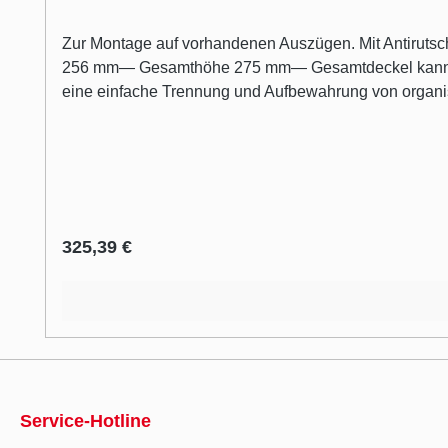
Zur Montage auf vorhandenen Auszügen. Mit Antirutsc
256 mm— Gesamthöhe 275 mm— Gesamtdeckel kann hint
eine einfache Trennung und Aufbewahrung von organi
einbauen. Insgesamt verfügt der Einbaumülleimer über e
Volumen von je 9 Litern haben, besitzen die größeren
Gesamtdeckel, der sich hinter der oberen Front platz
Passend ist der Einbau-Abfallsammler für das Cox® Box
Antirutscheinlegematte im Küchenauszug.
Regulärer Preis:
325,39 €
Service-Hotline