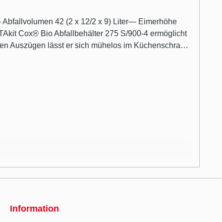
Abfallvolumen 42 (2 x 12/2 x 9) Liter— Eimerhöhe
it Cox® Bio Abfallbehälter 275 S/900-4 ermöglicht
nen Auszügen lässt er sich mühelos im Küchenschrank
r verteilt. Während die kleineren Mülleimer ein
n Verschluss dienen ein Bio-Deckel sowie
rch den stabilen Deckel aus Metall eingeschlossen.
h die Innenbehälter auf einer beidseitig beschichteten
Information