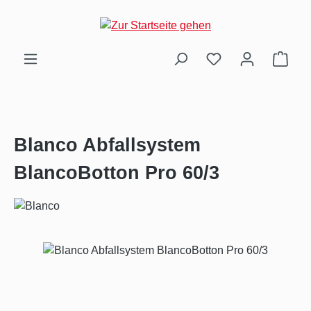
Zum Hauptinhalt springen
Ware
Blanco Abfallsystem
BlancoBotton Pro 60/3
Bildergalerie überspringen