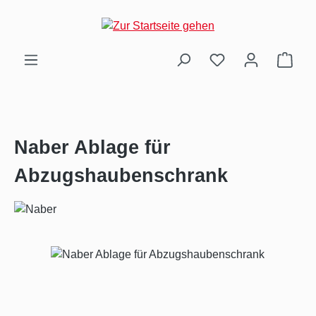
Zum Hauptinhalt springen
Ware
Naber Ablage für
Abzugshaubenschrank
Bildergalerie überspringen