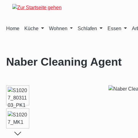
m Hauptinhalt springen
Zur Suche springen
Zur Hauptnavigation springen
Home
Küche
Wohnen
Schlafen
Essen
Ar
Naber Cleaning Agent
Bildergalerie überspringen