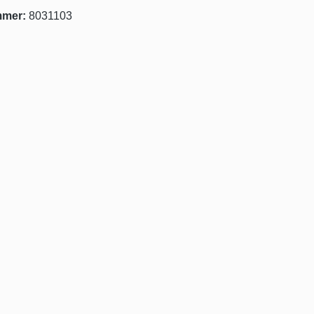
mmer:
8031103