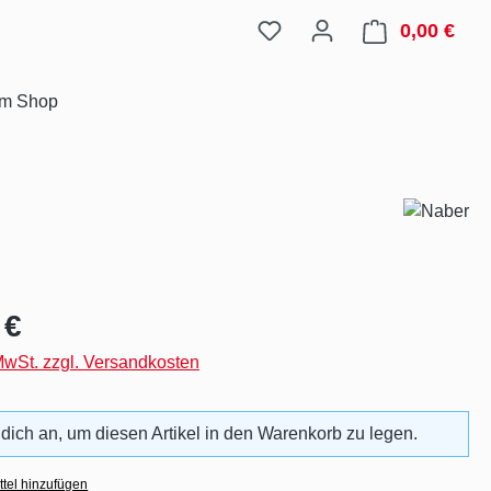
0,00 €
Ware
im Shop
eis:
 €
 MwSt. zzgl. Versandkosten
 dich an, um diesen Artikel in den Warenkorb zu legen.
tel hinzufügen