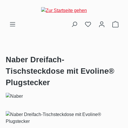
Zum Hauptinhalt springen
Ware
Naber Dreifach-
Tischsteckdose mit Evoline®
Plugstecker
Bildergalerie überspringen