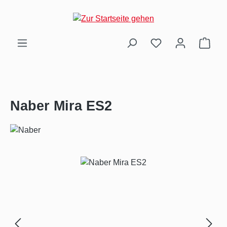
Zum Hauptinhalt springen
Ware
Naber Mira ES2
Bildergalerie überspringen