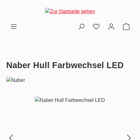
Zum Hauptinhalt springen
Ware
Naber Hull Farbwechsel LED
Bildergalerie überspringen