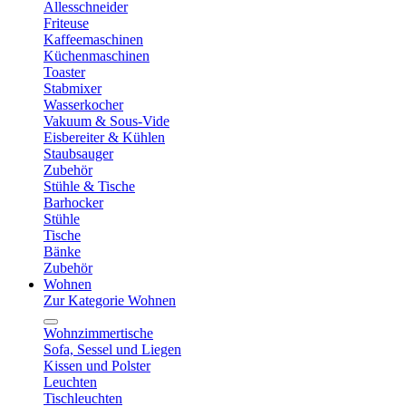
Allesschneider
Friteuse
Kaffeemaschinen
Küchenmaschinen
Toaster
Stabmixer
Wasserkocher
Vakuum & Sous-Vide
Eisbereiter & Kühlen
Staubsauger
Zubehör
Stühle & Tische
Barhocker
Stühle
Tische
Bänke
Zubehör
Wohnen
Zur Kategorie Wohnen
Wohnzimmertische
Sofa, Sessel und Liegen
Kissen und Polster
Leuchten
Tischleuchten