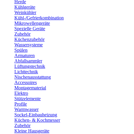
Herde
Kühlgeräte
Weinkühler
Kühl-/Gefrierkombination
Mikrowellengeräte
Spezielle Geräte
Zubehör
Küchenzubehör
Wassersysteme
Spülen
Armaturen
Abfallsammler
Lüftungstechnik
Lichttechnik
Nischenausstattung
Accessoires
Montagematerial
Elektro
Stützelemente
Profile
Warmwasser
Sockel-Einbauheizung
Küchen- & Kochmesser
Zubehör
Kleine Hausgeräte