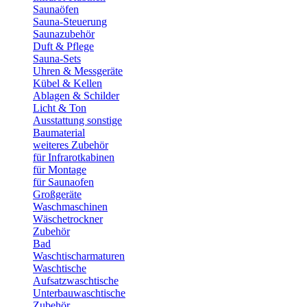
Saunaöfen
Sauna-Steuerung
Saunazubehör
Duft & Pflege
Sauna-Sets
Uhren & Messgeräte
Kübel & Kellen
Ablagen & Schilder
Licht & Ton
Ausstattung sonstige
Baumaterial
weiteres Zubehör
für Infrarotkabinen
für Montage
für Saunaofen
Großgeräte
Waschmaschinen
Wäschetrockner
Zubehör
Bad
Waschtischarmaturen
Waschtische
Aufsatzwaschtische
Unterbauwaschtische
Zubehör