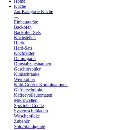
Home
Küche
Zur Kategorie Küche
Einbaugeräte
Backöfen
Backofen-Sets
Kochstellen
Herde
Herd-Sets
Kochfelder
Dampfgarer
Dunstabzugshauben
Geschirrspüler
Kühlschränke
Weinkühler
Kühl-Gefrier-Kombinationen
Gefrierschränke
Kaffeevollautomaten
Mikrowellen
Spezielle Geräte
Systemschubladen
Wäschepflege
Zubehör
Solo/Standgeräte