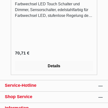
Farbwechsel LED Touch Schalter und
Dimmer, Sensorschalter, edelstahlfarbig für
Farbwechsel LED, stufenlose Regelung der
Lichtfarbe von 2700 K warmweiß bis 6500 K
kaltweiß, Memoryfunktion: die letzte
Farbeinstellung wird gespeichert,
Dimmfunktion: Helligkeit dimmbar in drei
Stufen, 12 V/24 V, 2,5 A, 1000/2000 mm
Zuleitung mit Ministecksystem
Regulärer Preis:
70,71 €
Details
Service-Hotline
Shop Service