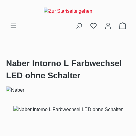
Zum Hauptinhalt springen
Ware
Naber Intorno L Farbwechsel
LED ohne Schalter
Bildergalerie überspringen