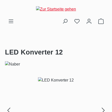
Zum Hauptinhalt springen
Ware
LED Konverter 12
Bildergalerie überspringen