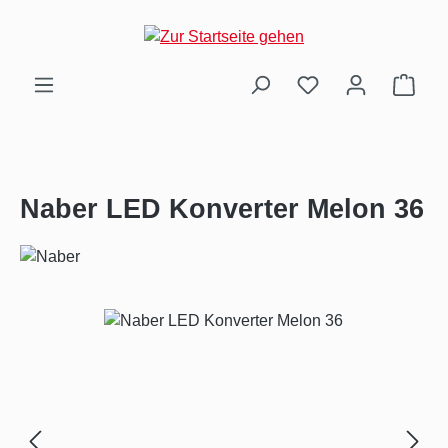
Zum Hauptinhalt springen
Ware
Naber LED Konverter Melon 36
Bildergalerie überspringen