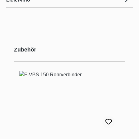
Produktgalerie überspringen
Zubehör