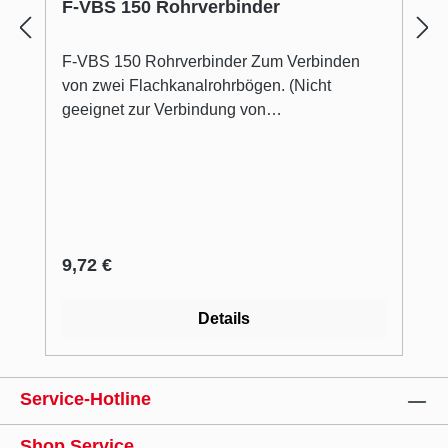
F-VBS 150 Rohrverbinder
F-VBS 150 Rohrverbinder Zum Verbinden
von zwei Flachkanalrohrbögen. (Nicht
geeignet zur Verbindung von
Flachkanalrohren). Länge 80 mm weiß
Regulärer Preis:
9,72 €
Details
Service-Hotline
Shop Service