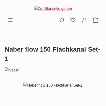
Zum Hauptinhalt springen
Ware
Naber flow 150 Flachkanal Set-
1
Bildergalerie überspringen