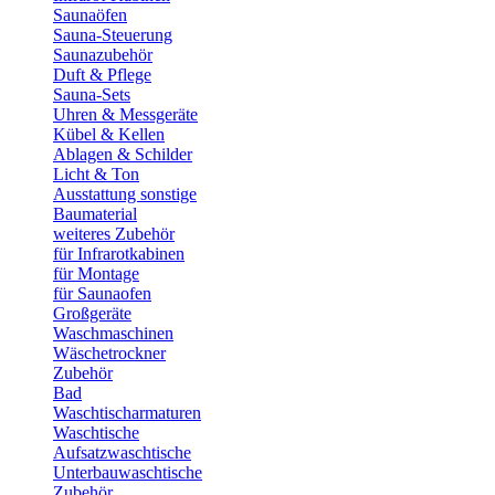
Saunaöfen
Sauna-Steuerung
Saunazubehör
Duft & Pflege
Sauna-Sets
Uhren & Messgeräte
Kübel & Kellen
Ablagen & Schilder
Licht & Ton
Ausstattung sonstige
Baumaterial
weiteres Zubehör
für Infrarotkabinen
für Montage
für Saunaofen
Großgeräte
Waschmaschinen
Wäschetrockner
Zubehör
Bad
Waschtischarmaturen
Waschtische
Aufsatzwaschtische
Unterbauwaschtische
Zubehör