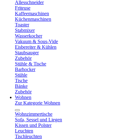
Allesschneider
Friteuse
Kaffeemaschinen
Küchenmaschinen
Toaster
Stabmixer
Wasserkocher
Vakuum & Sous-Vide
Eisbereiter & Kühlen
Staubsauger
Zubehör
Stühle & Tische
Barhocker
Stühle
Tische
Bänke
Zubehör
Wohnen
Zur Kategorie Wohnen
Wohnzimmertische
Sofa, Sessel und Liegen
Kissen und Polster
Leuchten
Tischleuchten