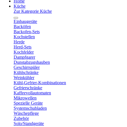
Home
Küche
Zur Kategorie Küche
Einbaugeräte
Backöfen
Backofen-Sets
Kochstellen
Herde
Herd-Sets
Kochfelder
Dampfgarer
Dunstabzugshauben
Geschirrspüler
Kühlschränke
Weinkühler
Kühl-Gefrier-Kombinationen
Gefrierschränke
Kaffeevollautomaten
Mikrowellen
Spezielle Geräte
Systemschubladen
Wäschepflege
Zubehör
Solo/Standgeräte