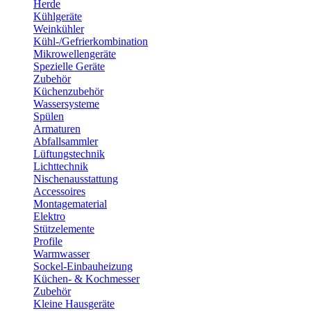
Herde
Kühlgeräte
Weinkühler
Kühl-/Gefrierkombination
Mikrowellengeräte
Spezielle Geräte
Zubehör
Küchenzubehör
Wassersysteme
Spülen
Armaturen
Abfallsammler
Lüftungstechnik
Lichttechnik
Nischenausstattung
Accessoires
Montagematerial
Elektro
Stützelemente
Profile
Warmwasser
Sockel-Einbauheizung
Küchen- & Kochmesser
Zubehör
Kleine Hausgeräte