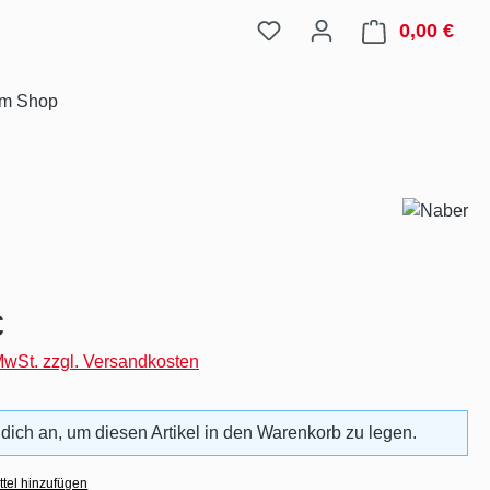
0,00 €
Ware
im Shop
eis:
€
 MwSt. zzgl. Versandkosten
 dich an, um diesen Artikel in den Warenkorb zu legen.
tel hinzufügen