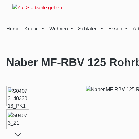
m Hauptinhalt springen
Zur Suche springen
Zur Hauptnavigation springen
Home
Küche
Wohnen
Schlafen
Essen
Ar
Naber MF-RBV 125 Rohrbo
Bildergalerie überspringen