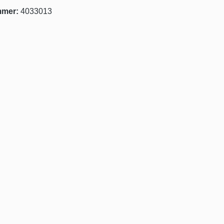
mmer:
4033013