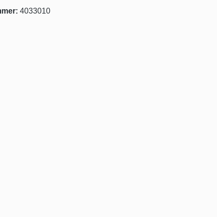
mmer:
4033010