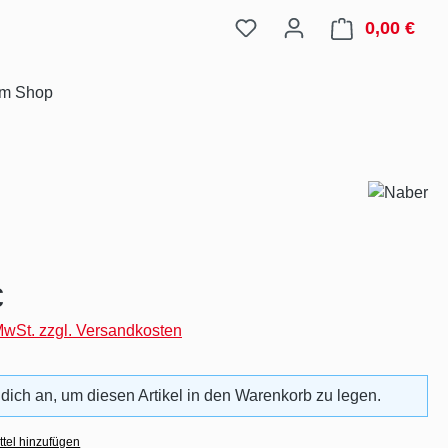
0,00 €
Ware
im Shop
eis:
€
 MwSt. zzgl. Versandkosten
 dich an, um diesen Artikel in den Warenkorb zu legen.
tel hinzufügen