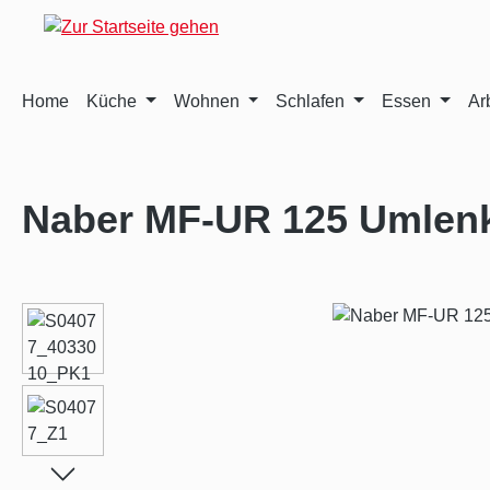
m Hauptinhalt springen
Zur Suche springen
Zur Hauptnavigation springen
Home
Küche
Wohnen
Schlafen
Essen
Ar
Naber MF-UR 125 Umlenk
Bildergalerie überspringen