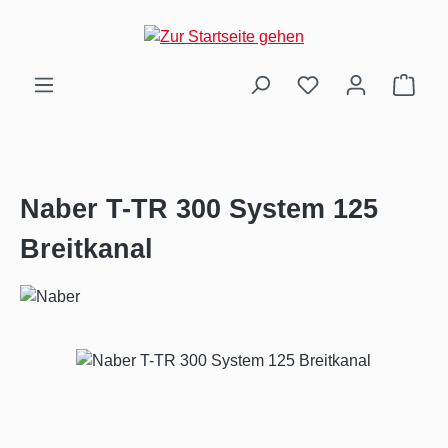
Zum Hauptinhalt springen
Ware
Naber T-TR 300 System 125
Breitkanal
Bildergalerie überspringen